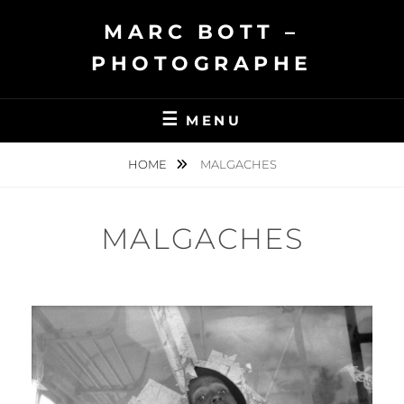
Skip
MARC BOTT –
to
content
PHOTOGRAPHE
MENU
HOME
MALGACHES
MALGACHES